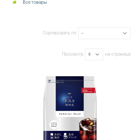
Все товары
Сортировать по
--
Просмотр
на странице
8