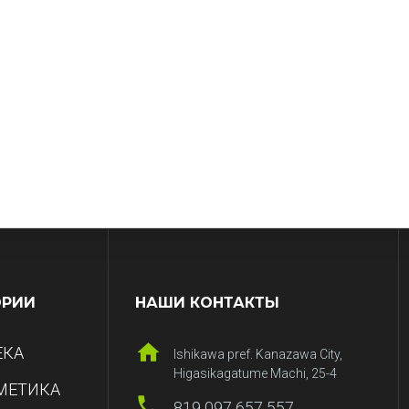
ОРИИ
НАШИ КОНТАКТЫ
ЕКА
Ishikawa pref. Kanazawa City,
Higasikagatume Machi, 25-4
МЕТИКА
819 097 657 557