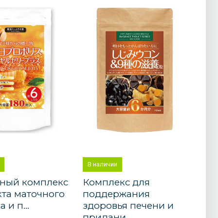
В наличии
ный комплекс
Комплекс для
кта маточного
поддержания
 и п...
здоровья печени и
придани...