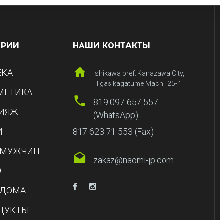
ОРИИ
НАШИ КОНТАКТЫ
ЕКА
Ishikawa pref. Kanazawa City,
Higasikagatume Machi, 25-4
МЕТИКА
819 097 657 557
ИЯЖ
(WhatsApp)
И
817 623 71 553 (Fax)
 МУЖЧИН
zakaz@naomi-jp.com
О
 ДОМА
ДУКТЫ