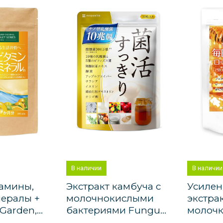
В наличии
В наличии
амины,
Экстракт камбуча с
Усилен
ералы +
молочнокислыми
экстра
arden,...
бактериями Fungu...
молочка