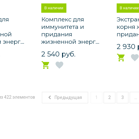
В наличии
В наличии
для
Комплекс для
Экстра
иммунитета и
корня 
ьной
придания
придан
энерг...
жизненной энерг...
2 930 
.
2 540 руб.
 из 422 элементов
Предыдущая
1
2
3
...