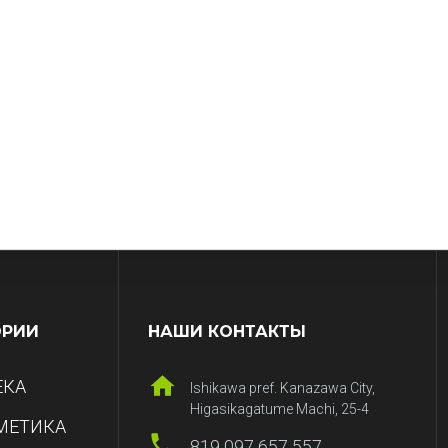
ОРИИ
НАШИ КОНТАКТЫ
ЕКА
Ishikawa pref. Kanazawa City,
Higasikagatume Machi, 25-4
МЕТИКА
819 097 657 557