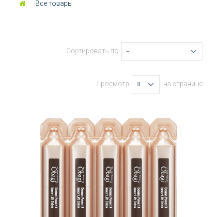
Все товары
Сортировать по
--
Просмотр
на странице
8