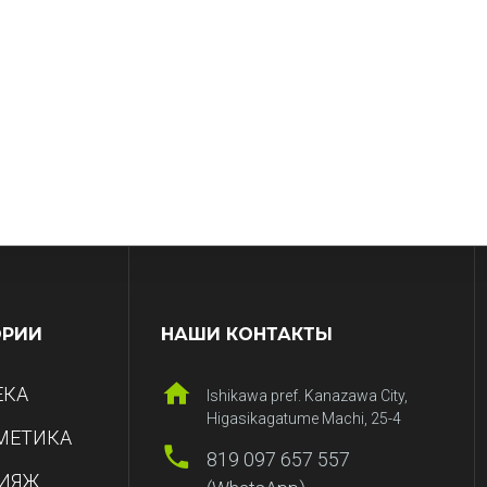
ОРИИ
НАШИ КОНТАКТЫ
ЕКА
Ishikawa pref. Kanazawa City,
Higasikagatume Machi, 25-4
МЕТИКА
819 097 657 557
ИЯЖ