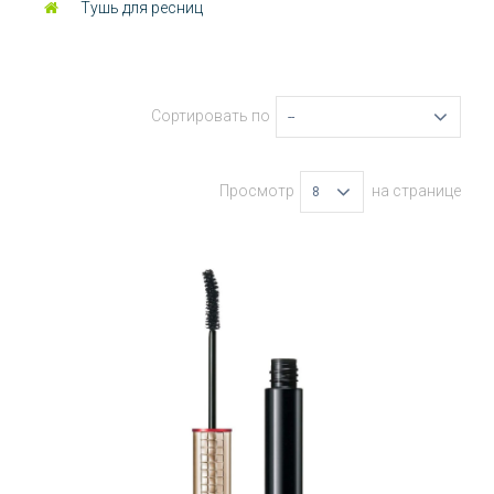
Тушь для ресниц
Сортировать по
--
Просмотр
на странице
8