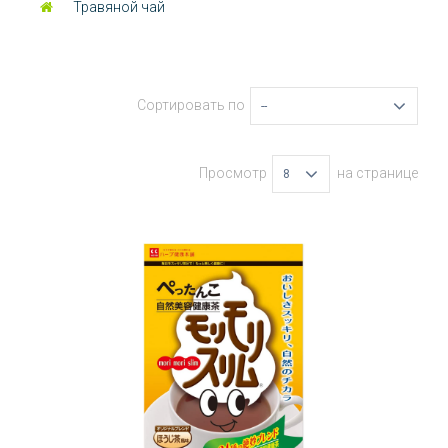
Травяной чай
Сортировать по
--
Просмотр
на странице
8