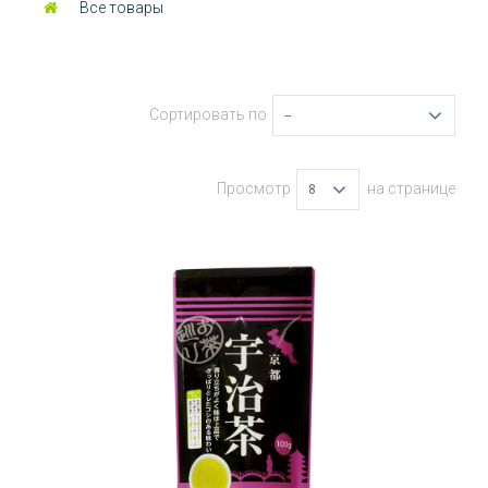
Все товары
Сортировать по
--
Просмотр
на странице
8