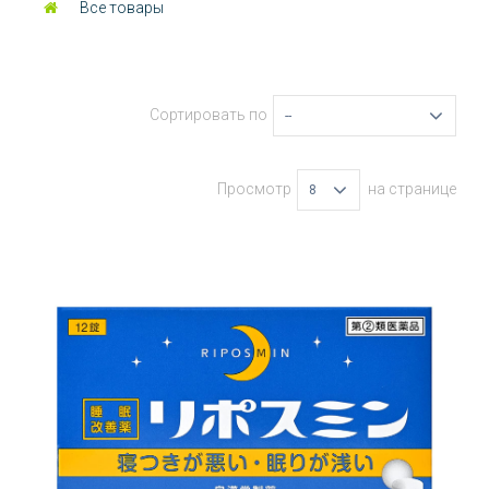
Все товары
Сортировать по
--
Просмотр
на странице
8