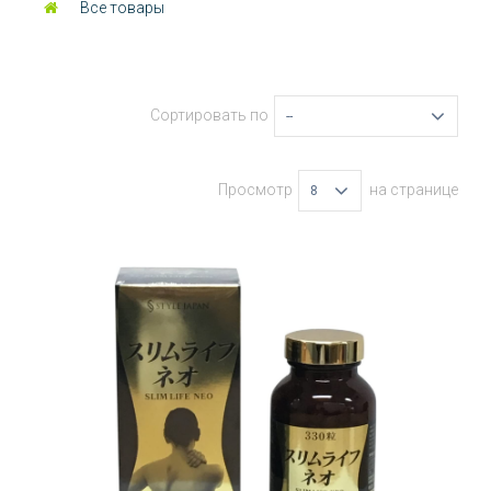
Все товары
Сортировать по
--
Просмотр
на странице
8