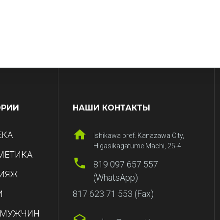
ОРИИ
НАШИ КОНТАКТЫ
ЕКА
Ishikawa pref. Kanazawa City,
Higasikagatume Machi, 25-4
МЕТИКА
819 097 657 557
ИЯЖ
(WhatsApp)
И
817 623 71 553 (Fax)
 МУЖЧИН