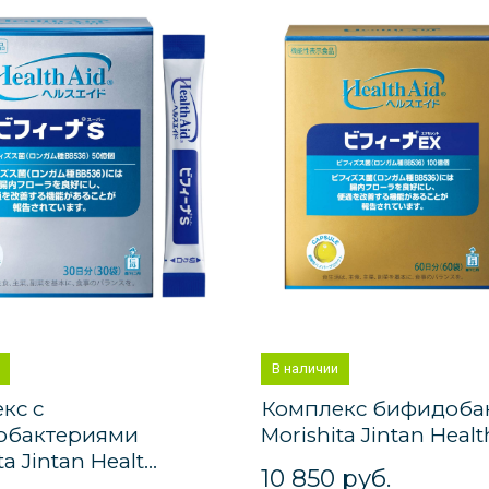
В наличии
кс с
Комплекс бифидоба
обактериями
Morishita Jintan Health
a Jintan Healt...
10 850 руб.