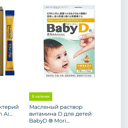
В наличии
ктерий
Масляный раствор
 Ai...
витамина D для детей
BabyD ® Mori...