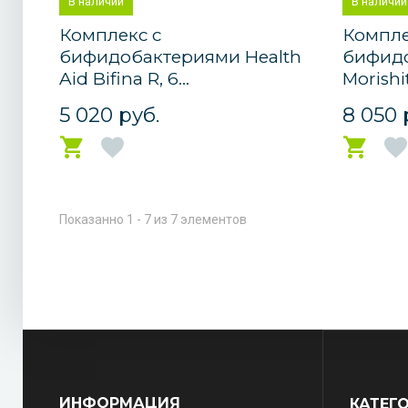
В наличии
В наличии
Комплекс с
Компле
бифидобактериями Health
бифид
Aid Bifina R, 6...
Morishit
5 020 руб.
8 050 
Показанно 1 - 7 из 7 элементов
ИНФОРМАЦИЯ
КАТЕГ