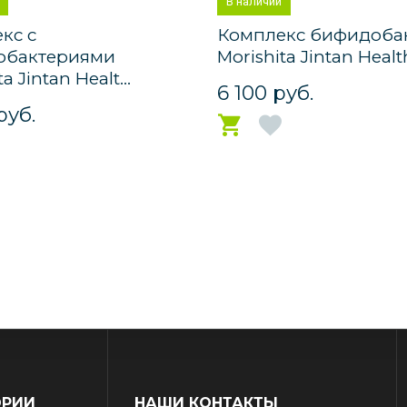
В наличии
кс с
Комплекс бифидоба
обактериями
Morishita Jintan Health
a Jintan Healt...
6 100 руб.
руб.
ОРИИ
НАШИ КОНТАКТЫ