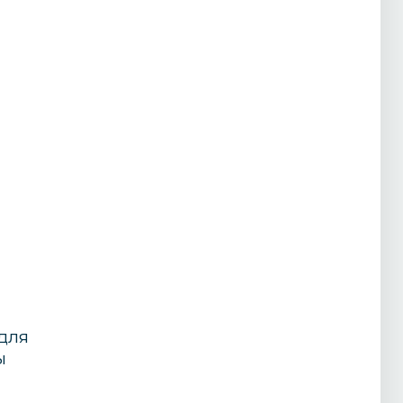
для
ы