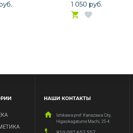
руб.
1 050 руб.
ОРИИ
НАШИ КОНТАКТЫ
ЕКА
Ishikawa pref. Kanazawa City,
Higasikagatume Machi, 25-4
МЕТИКА
819 097 657 557