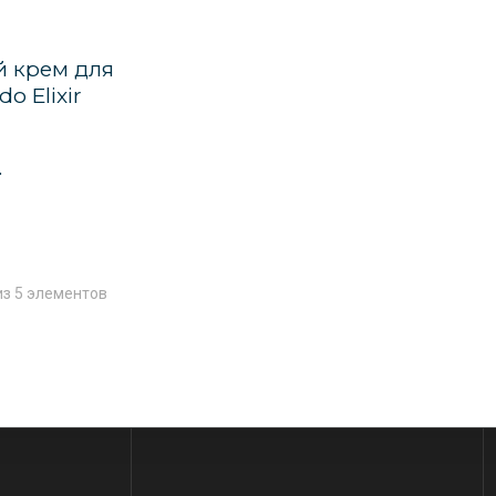
 крем для
do Elixir
.
 из 5 элементов