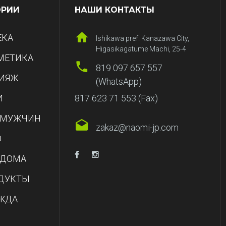
ОРИИ
НАШИ КОНТАКТЫ
ЕКА
Ishikawa pref. Kanazawa City,
Higasikagatume Machi, 25-4
МЕТИКА
819 097 657 557
ИЯЖ
(WhatsApp)
И
817 623 71 553 (Fax)
 МУЖЧИН
zakaz@naomi-jp.com
О
 ДОМА
ДУКТЫ
ЖДА