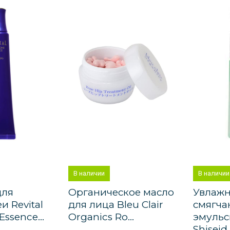
В наличии
В наличии
для
Органическое масло
Увлаж
и Revital
для лица Bleu Clair
смягч
ssence...
Organics Ro...
эмульс
Shiseid..