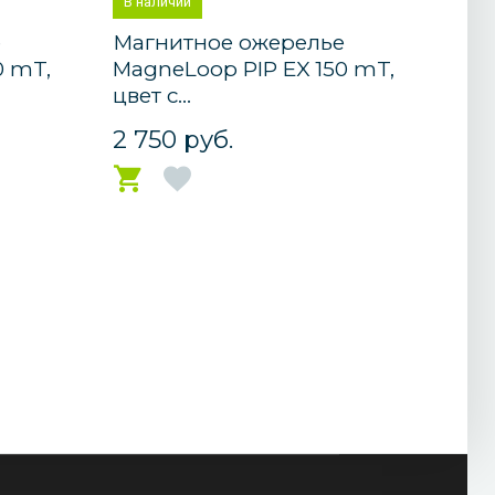
В наличии
е
Магнитное ожерелье
0 mT,
MagneLoop PIP EX 150 mT,
цвет с...
2 750 руб.