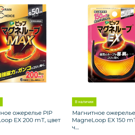
В наличии
ное ожерелье PIP
Магнитное ожерелье
oop EX 200 mT, цвет
MagneLoop EX 150 mT
ч...