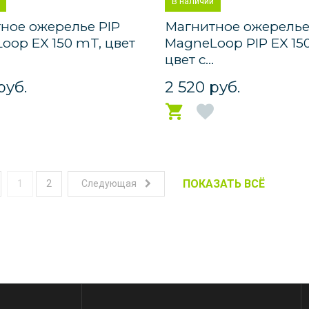
В наличии
ное ожерелье PIP
Магнитное ожерель
oop EX 150 mT, цвет
MagneLoop PIP EX 15
цвет с...
руб.
2 520 руб.
ПОКАЗАТЬ ВСЁ
1
2
Следующая