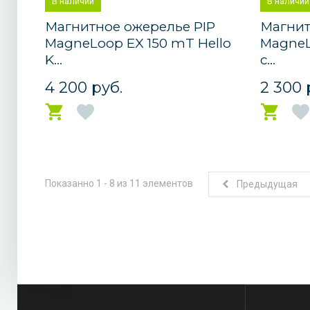
В наличии
В наличии
Магнитное ожерелье PIP
Магнит
MagneLoop EX 150 mT Hello
MagneL
K...
с...
4 200 руб.
2 300 
Показанно 1 - 8 из 11 элементов
Предыдущая