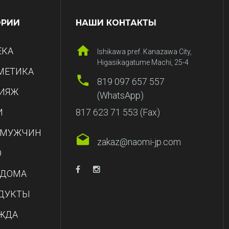
ОРИИ
НАШИ КОНТАКТЫ
ЕКА
Ishikawa pref. Kanazawa City,
Higasikagatume Machi, 25-4
МЕТИКА
819 097 657 557
ИЯЖ
(WhatsApp)
И
817 623 71 553 (Fax)
 МУЖЧИН
zakaz@naomi-jp.com
О
 ДОМА
ДУКТЫ
ЖДА