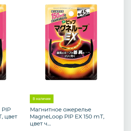
В наличии
 PIP
Магнитное ожерелье
, цвет
MagneLoop PIP EX 150 mT,
цвет ч...